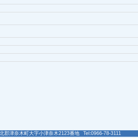
郡津奈木町大字小津奈木2123番地 Tel:0966-78-3111