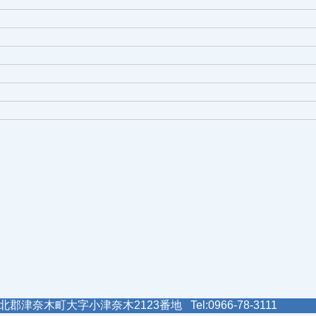
郡津奈木町大字小津奈木2123番地 Tel:0966-78-3111