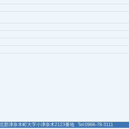
郡津奈木町大字小津奈木2123番地 Tel:0966-78-3111