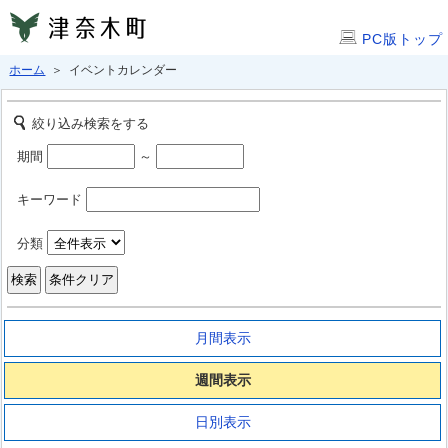
PC版トップ
ホーム
＞ イベントカレンダー
絞り込み検索をする
期間
～
キーワード
分類
月間表示
週間表示
日別表示