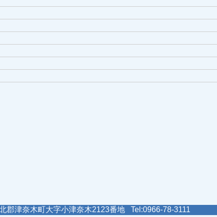
郡津奈木町大字小津奈木2123番地 Tel:0966-78-3111