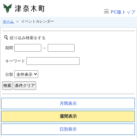
PC版トップ
ホーム
＞ イベントカレンダー
絞り込み検索をする
期間
～
キーワード
分類
月間表示
週間表示
日別表示