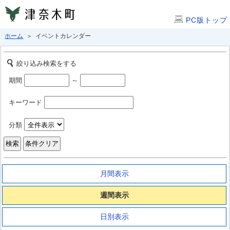
PC版トップ
ホーム
＞ イベントカレンダー
絞り込み検索をする
期間
～
キーワード
分類
月間表示
週間表示
日別表示