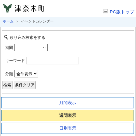
PC版トップ
ホーム
＞ イベントカレンダー
絞り込み検索をする
期間
～
キーワード
分類
月間表示
週間表示
日別表示