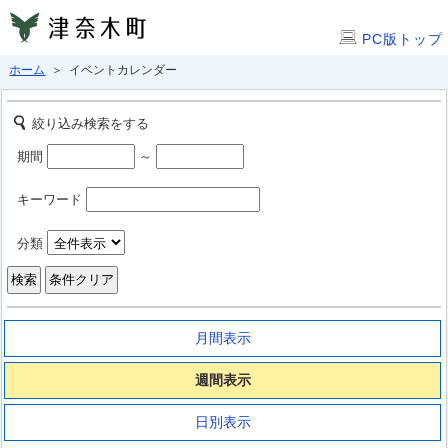
PC版トップ
ホーム
＞ イベントカレンダー
絞り込み検索をする
期間
～
キーワード
分類
月間表示
週間表示
日別表示