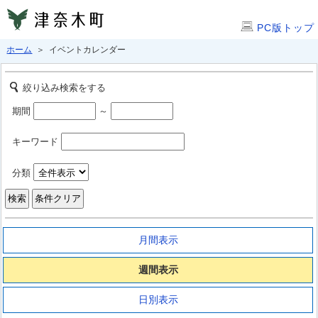
PC版トップ
ホーム
＞ イベントカレンダー
絞り込み検索をする
期間
～
キーワード
分類
月間表示
週間表示
日別表示