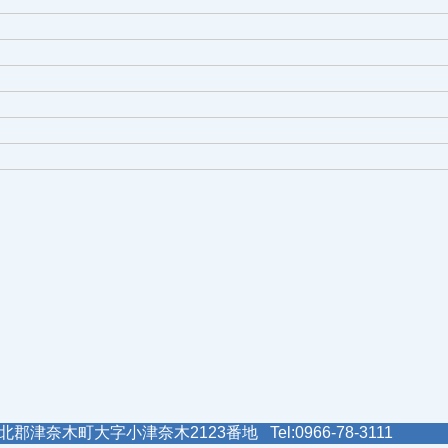
郡津奈木町大字小津奈木2123番地 Tel:0966-78-3111