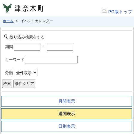
PC版トップ
ホーム
＞ イベントカレンダー
絞り込み検索をする
期間
～
キーワード
分類
月間表示
週間表示
日別表示