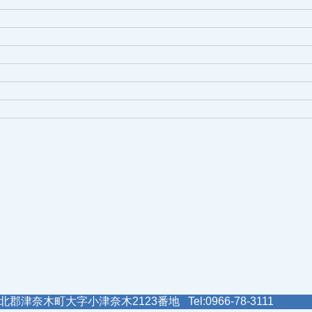
郡津奈木町大字小津奈木2123番地 Tel:0966-78-3111