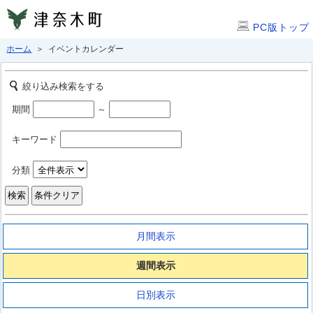
PC版トップ
ホーム
＞ イベントカレンダー
絞り込み検索をする
期間
～
キーワード
分類
月間表示
週間表示
日別表示