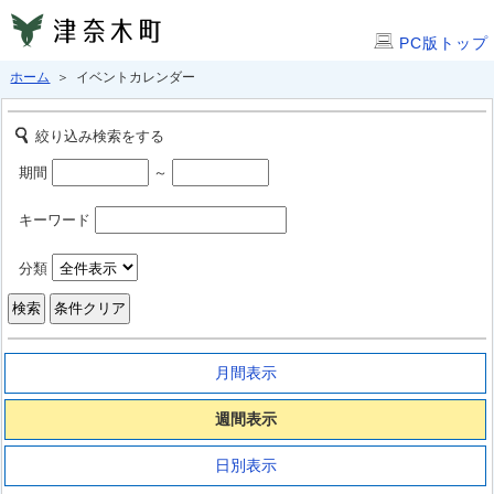
PC版トップ
ホーム
＞ イベントカレンダー
絞り込み検索をする
期間
～
キーワード
分類
月間表示
週間表示
日別表示