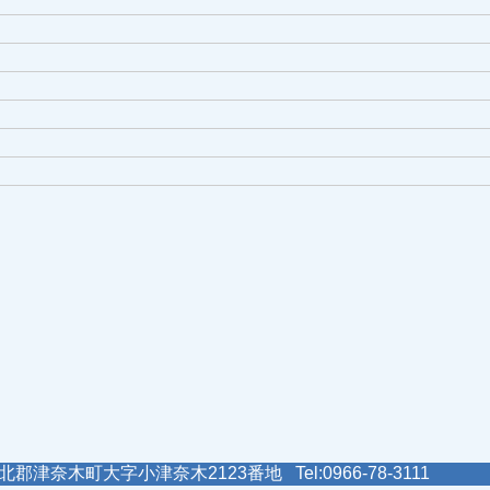
郡津奈木町大字小津奈木2123番地 Tel:0966-78-3111