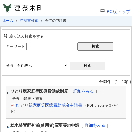
PC版トップ
ホーム
＞
申請書検索
＞ 全ての申請書
絞り込み検索をする
キーワード
分野
全39件 (1～10件)
ひとり親家庭等医療費助成制度
［
詳細をみる
］
健康・福祉
分野
ひとり親家庭等医療費助成金申請書
（PDF：95.9キロバイ
ト）
給水装置所有者(使用者)変更等の申請
［
詳細をみる
］