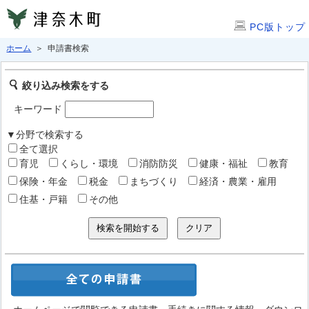
PC版トップ
ホーム
＞ 申請書検索
絞り込み検索をする
キーワード
▼分野で検索する
全て選択
育児
くらし・環境
消防防災
健康・福祉
教育
保険・年金
税金
まちづくり
経済・農業・雇用
住基・戸籍
その他