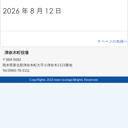
ページの先頭へ
津奈木町役場
〒869-5692
熊本県葦北郡津奈木町大字小津奈木2123番地
Tel:0966-78-3111
CopyRights 2015 town tsunagi Allrights Reserved.