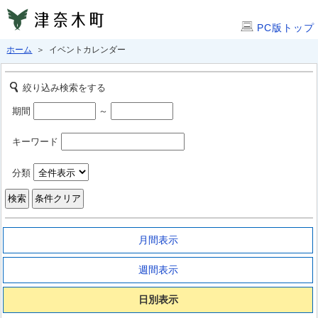
PC版トップ
ホーム
＞ イベントカレンダー
絞り込み検索をする
期間
～
キーワード
分類
月間表示
週間表示
日別表示