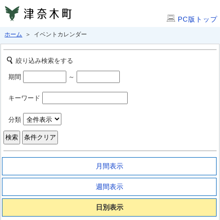
PC版トップ
ホーム
＞ イベントカレンダー
絞り込み検索をする
期間
～
キーワード
分類
月間表示
週間表示
日別表示