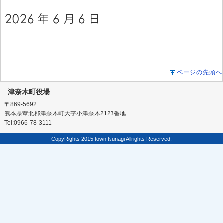
ページの先頭へ
津奈木町役場
〒869-5692
熊本県葦北郡津奈木町大字小津奈木2123番地
Tel:0966-78-3111
CopyRights 2015 town tsunagi Allrights Reserved.