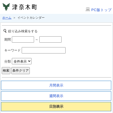
PC版トップ
ホーム
＞ イベントカレンダー
絞り込み検索をする
期間
～
キーワード
分類
月間表示
週間表示
日別表示