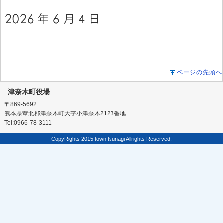
ページの先頭へ
津奈木町役場
〒869-5692
熊本県葦北郡津奈木町大字小津奈木2123番地
Tel:0966-78-3111
CopyRights 2015 town tsunagi Allrights Reserved.