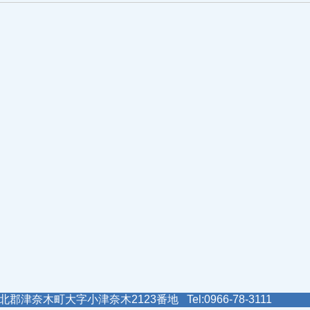
郡津奈木町大字小津奈木2123番地 Tel:0966-78-3111