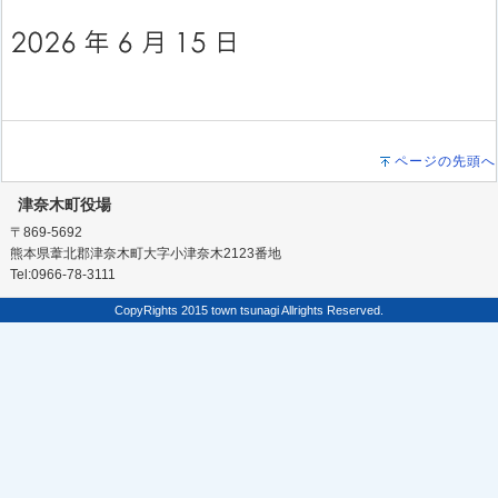
ページの先頭へ
津奈木町役場
〒869-5692
熊本県葦北郡津奈木町大字小津奈木2123番地
Tel:0966-78-3111
CopyRights 2015 town tsunagi Allrights Reserved.