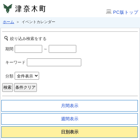
PC版トップ
ホーム
＞ イベントカレンダー
絞り込み検索をする
期間
～
キーワード
分類
月間表示
週間表示
日別表示