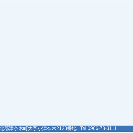
郡津奈木町大字小津奈木2123番地 Tel:0966-78-3111