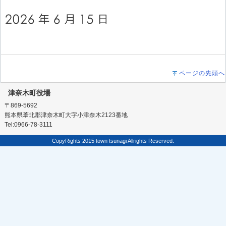
ページの先頭へ
津奈木町役場
〒869-5692
熊本県葦北郡津奈木町大字小津奈木2123番地
Tel:0966-78-3111
CopyRights 2015 town tsunagi Allrights Reserved.