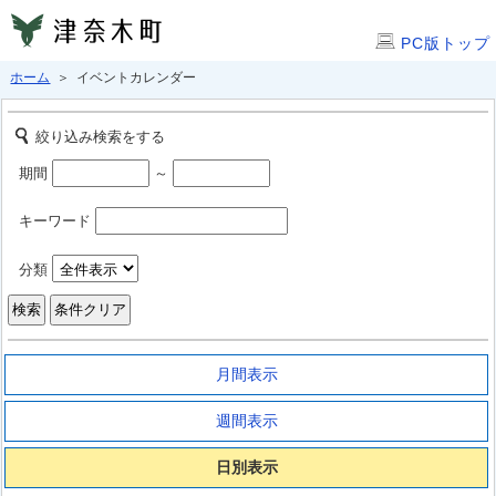
PC版トップ
ホーム
＞ イベントカレンダー
絞り込み検索をする
期間
～
キーワード
分類
月間表示
週間表示
日別表示