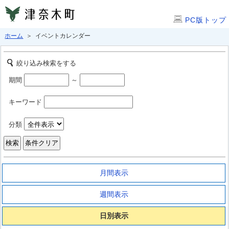
PC版トップ
ホーム
＞ イベントカレンダー
絞り込み検索をする
期間
～
キーワード
分類
月間表示
週間表示
日別表示