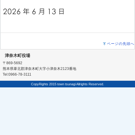
ページの先頭へ
津奈木町役場
〒869-5692
熊本県葦北郡津奈木町大字小津奈木2123番地
Tel:0966-78-3111
CopyRights 2015 town tsunagi Allrights Reserved.