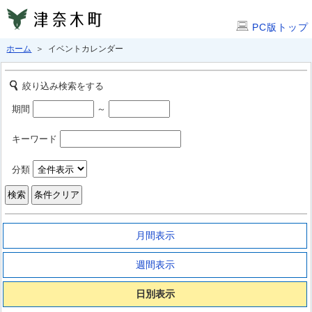
PC版トップ
ホーム
＞ イベントカレンダー
絞り込み検索をする
期間
～
キーワード
分類
月間表示
週間表示
日別表示