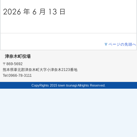
ページの先頭へ
津奈木町役場
〒869-5692
熊本県葦北郡津奈木町大字小津奈木2123番地
Tel:0966-78-3111
CopyRights 2015 town tsunagi Allrights Reserved.