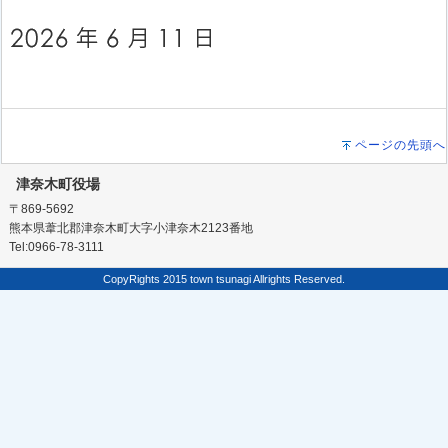
ページの先頭へ
津奈木町役場
〒869-5692
熊本県葦北郡津奈木町大字小津奈木2123番地
Tel:0966-78-3111
CopyRights 2015 town tsunagi Allrights Reserved.