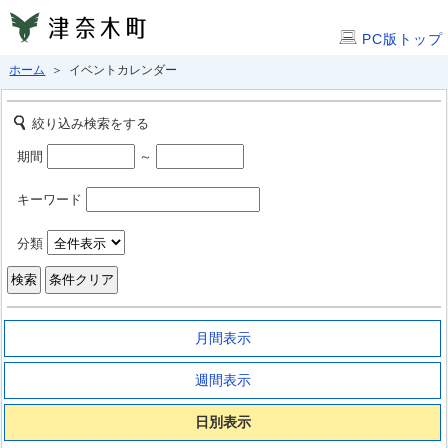
PC版トップ
ホーム
＞ イベントカレンダー
絞り込み検索をする
期間
～
キーワード
分類
月間表示
週間表示
日別表示