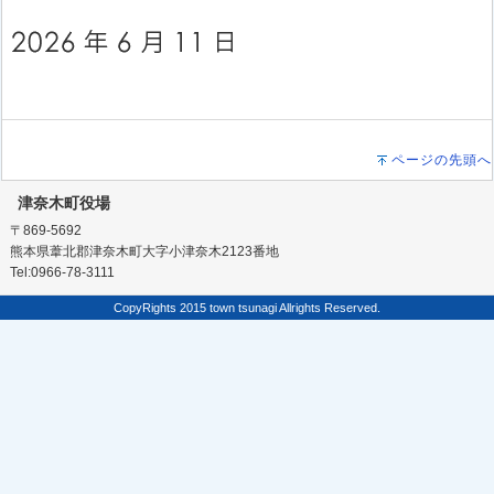
ページの先頭へ
津奈木町役場
〒869-5692
熊本県葦北郡津奈木町大字小津奈木2123番地
Tel:0966-78-3111
CopyRights 2015 town tsunagi Allrights Reserved.