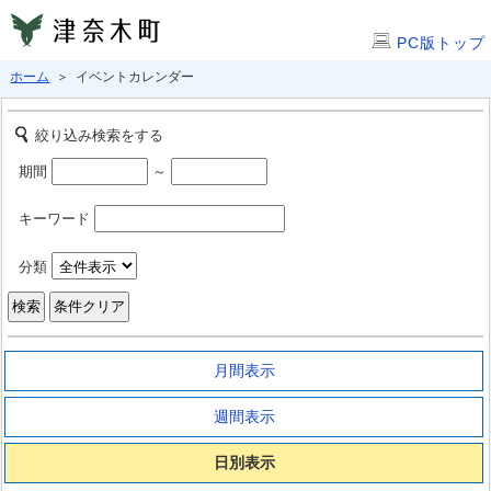
PC版トップ
ホーム
＞ イベントカレンダー
絞り込み検索をする
期間
～
キーワード
分類
月間表示
週間表示
日別表示