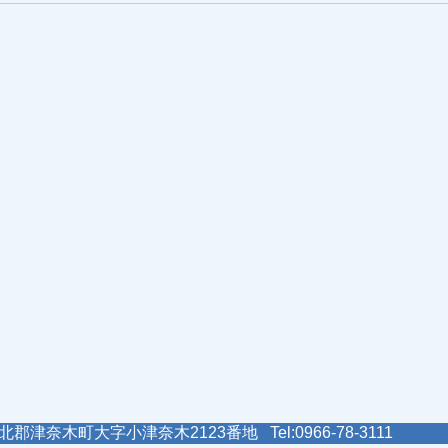
郡津奈木町大字小津奈木2123番地 Tel:0966-78-3111