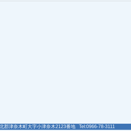
郡津奈木町大字小津奈木2123番地 Tel:0966-78-3111