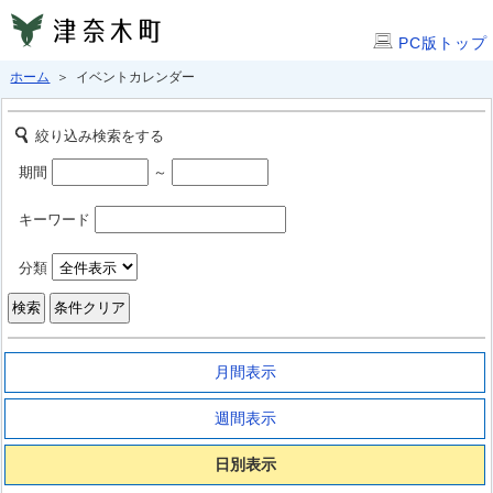
PC版トップ
ホーム
＞ イベントカレンダー
絞り込み検索をする
期間
～
キーワード
分類
月間表示
週間表示
日別表示