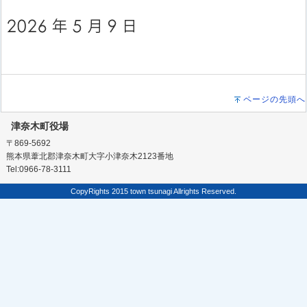
ページの先頭へ
津奈木町役場
〒869-5692
熊本県葦北郡津奈木町大字小津奈木2123番地
Tel:0966-78-3111
CopyRights 2015 town tsunagi Allrights Reserved.