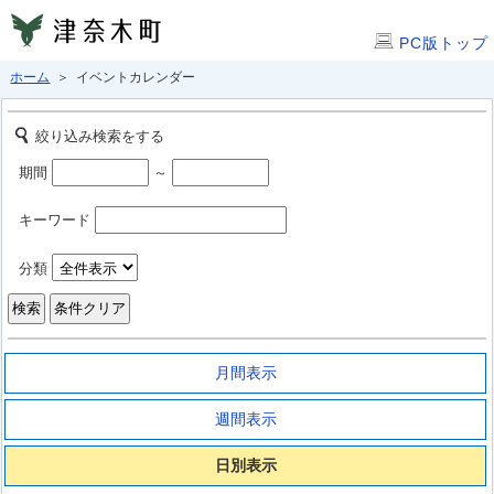
PC版トップ
ホーム
＞ イベントカレンダー
絞り込み検索をする
期間
～
キーワード
分類
月間表示
週間表示
日別表示