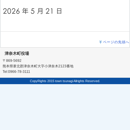
ページの先頭へ
津奈木町役場
〒869-5692
熊本県葦北郡津奈木町大字小津奈木2123番地
Tel:0966-78-3111
CopyRights 2015 town tsunagi Allrights Reserved.