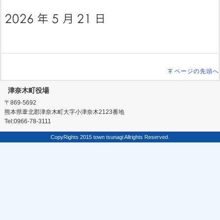
ページの先頭へ
津奈木町役場
〒869-5692
熊本県葦北郡津奈木町大字小津奈木2123番地
Tel:0966-78-3111
CopyRights 2015 town tsunagi Allrights Reserved.