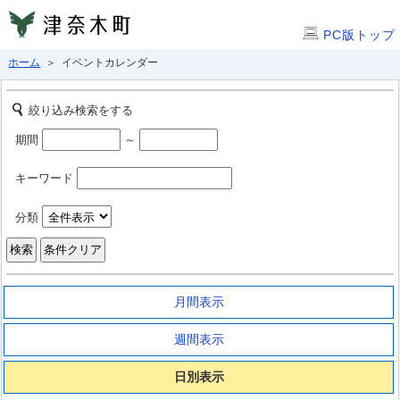
PC版トップ
ホーム
＞ イベントカレンダー
絞り込み検索をする
期間
～
キーワード
分類
月間表示
週間表示
日別表示