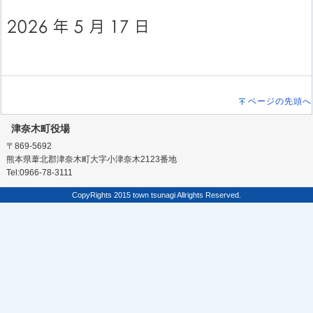
ページの先頭へ
津奈木町役場
〒869-5692
熊本県葦北郡津奈木町大字小津奈木2123番地
Tel:0966-78-3111
CopyRights 2015 town tsunagi Allrights Reserved.