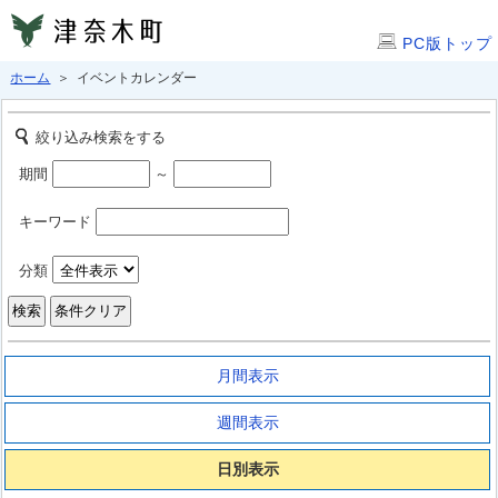
PC版トップ
ホーム
＞ イベントカレンダー
絞り込み検索をする
期間
～
キーワード
分類
月間表示
週間表示
日別表示