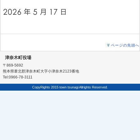
ページの先頭へ
津奈木町役場
〒869-5692
熊本県葦北郡津奈木町大字小津奈木2123番地
Tel:0966-78-3111
CopyRights 2015 town tsunagi Allrights Reserved.