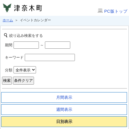
PC版トップ
ホーム
＞ イベントカレンダー
絞り込み検索をする
期間
～
キーワード
分類
月間表示
週間表示
日別表示