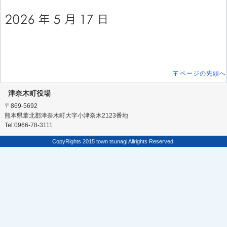
ページの先頭へ
津奈木町役場
〒869-5692
熊本県葦北郡津奈木町大字小津奈木2123番地
Tel:0966-78-3111
CopyRights 2015 town tsunagi Allrights Reserved.