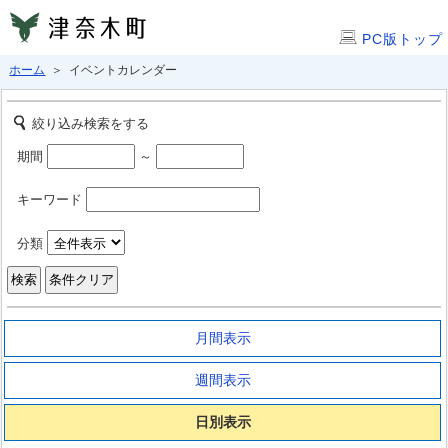
PC版トップ
ホーム
＞ イベントカレンダー
絞り込み検索をする
期間
～
キーワード
分類
月間表示
週間表示
日別表示