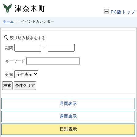
PC版トップ
ホーム
＞ イベントカレンダー
絞り込み検索をする
期間
～
キーワード
分類
月間表示
週間表示
日別表示