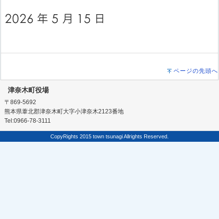
ページの先頭へ
津奈木町役場
〒869-5692
熊本県葦北郡津奈木町大字小津奈木2123番地
Tel:0966-78-3111
CopyRights 2015 town tsunagi Allrights Reserved.