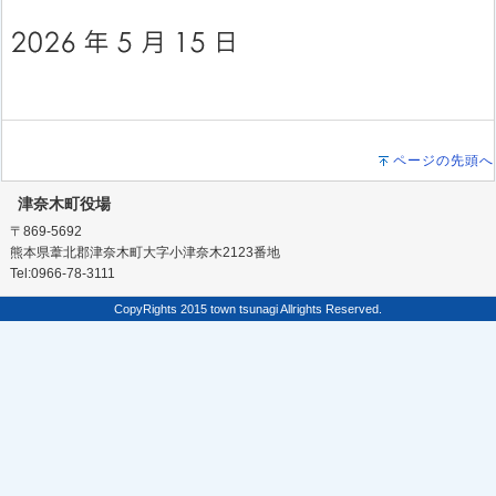
ページの先頭へ
津奈木町役場
〒869-5692
熊本県葦北郡津奈木町大字小津奈木2123番地
Tel:0966-78-3111
CopyRights 2015 town tsunagi Allrights Reserved.