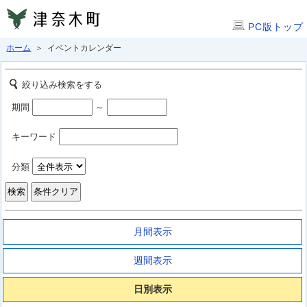
PC版トップ
ホーム
＞ イベントカレンダー
絞り込み検索をする
期間
～
キーワード
分類
月間表示
週間表示
日別表示