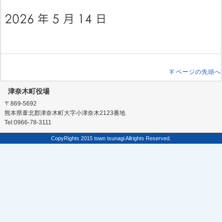
ページの先頭へ
津奈木町役場
〒869-5692
熊本県葦北郡津奈木町大字小津奈木2123番地
Tel:0966-78-3111
CopyRights 2015 town tsunagi Allrights Reserved.