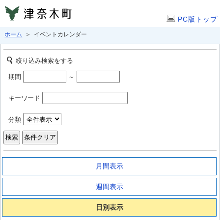
PC版トップ
ホーム
＞ イベントカレンダー
絞り込み検索をする
期間
～
キーワード
分類
月間表示
週間表示
日別表示