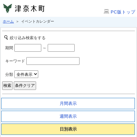
PC版トップ
ホーム
＞ イベントカレンダー
絞り込み検索をする
期間
～
キーワード
分類
月間表示
週間表示
日別表示