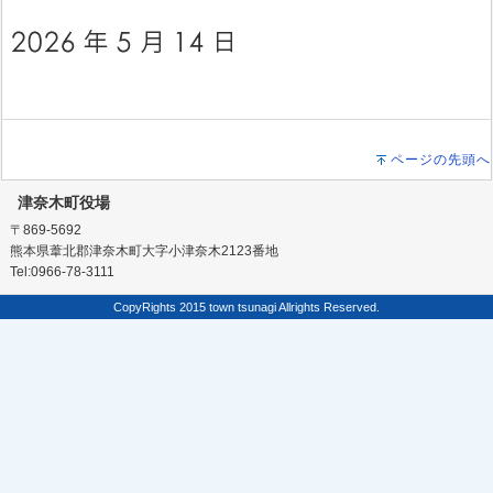
ページの先頭へ
津奈木町役場
〒869-5692
熊本県葦北郡津奈木町大字小津奈木2123番地
Tel:0966-78-3111
CopyRights 2015 town tsunagi Allrights Reserved.