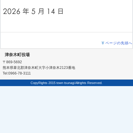
ページの先頭へ
津奈木町役場
〒869-5692
熊本県葦北郡津奈木町大字小津奈木2123番地
Tel:0966-78-3111
CopyRights 2015 town tsunagi Allrights Reserved.