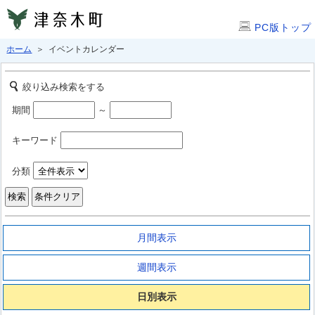
PC版トップ
ホーム
＞ イベントカレンダー
絞り込み検索をする
期間
～
キーワード
分類
月間表示
週間表示
日別表示