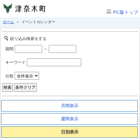
PC版トップ
ホーム
＞ イベントカレンダー
絞り込み検索をする
期間
～
キーワード
分類
月間表示
週間表示
日別表示