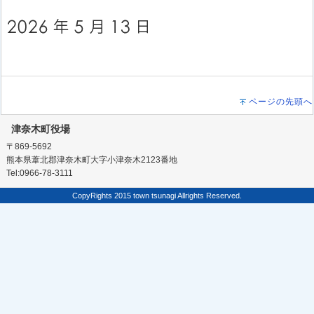
ページの先頭へ
津奈木町役場
〒869-5692
熊本県葦北郡津奈木町大字小津奈木2123番地
Tel:0966-78-3111
CopyRights 2015 town tsunagi Allrights Reserved.