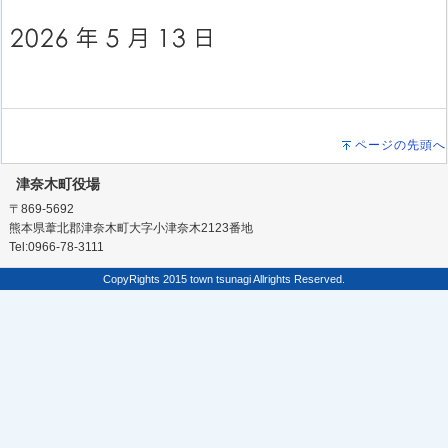
ページの先頭へ
津奈木町役場
〒869-5692
熊本県葦北郡津奈木町大字小津奈木2123番地
Tel:0966-78-3111
CopyRights 2015 town tsunagi Allrights Reserved.