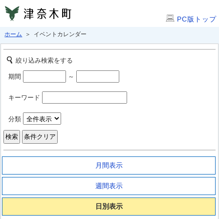
PC版トップ
ホーム
＞ イベントカレンダー
絞り込み検索をする
期間
～
キーワード
分類
月間表示
週間表示
日別表示