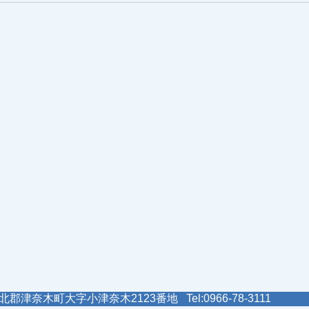
郡津奈木町大字小津奈木2123番地 Tel:0966-78-3111