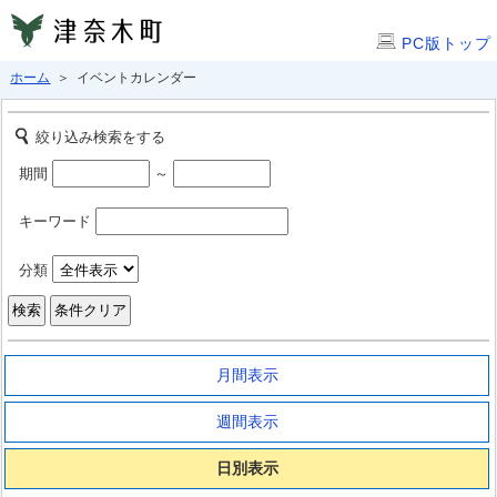
PC版トップ
ホーム
＞ イベントカレンダー
絞り込み検索をする
期間
～
キーワード
分類
月間表示
週間表示
日別表示