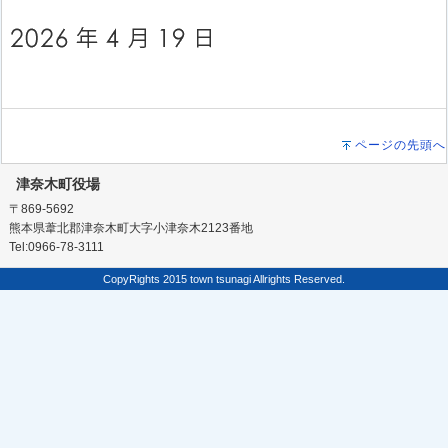
ページの先頭へ
津奈木町役場
〒869-5692
熊本県葦北郡津奈木町大字小津奈木2123番地
Tel:0966-78-3111
CopyRights 2015 town tsunagi Allrights Reserved.