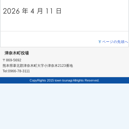
ページの先頭へ
津奈木町役場
〒869-5692
熊本県葦北郡津奈木町大字小津奈木2123番地
Tel:0966-78-3111
CopyRights 2015 town tsunagi Allrights Reserved.