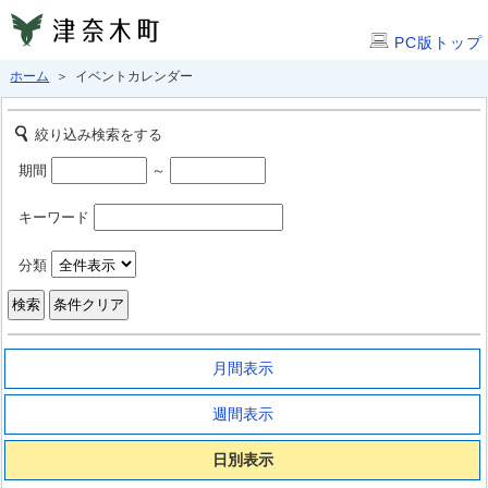
PC版トップ
ホーム
＞ イベントカレンダー
絞り込み検索をする
期間
～
キーワード
分類
月間表示
週間表示
日別表示