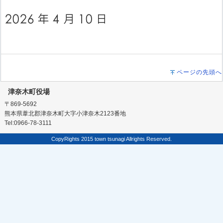
ページの先頭へ
津奈木町役場
〒869-5692
熊本県葦北郡津奈木町大字小津奈木2123番地
Tel:0966-78-3111
CopyRights 2015 town tsunagi Allrights Reserved.