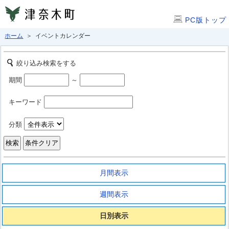
PC版トップ
ホーム
＞ イベントカレンダー
絞り込み検索をする
期間
～
キーワード
分類
月間表示
週間表示
日別表示