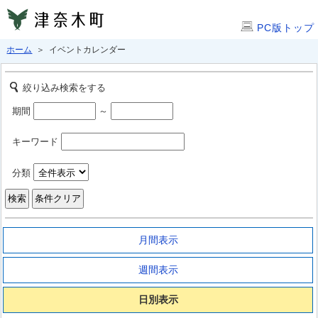
PC版トップ
ホーム
＞ イベントカレンダー
絞り込み検索をする
期間
～
キーワード
分類
月間表示
週間表示
日別表示