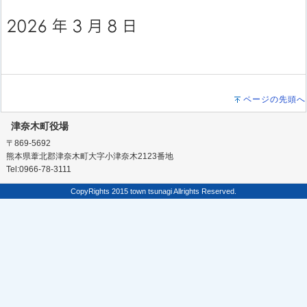
ページの先頭へ
津奈木町役場
〒869-5692
熊本県葦北郡津奈木町大字小津奈木2123番地
Tel:0966-78-3111
CopyRights 2015 town tsunagi Allrights Reserved.