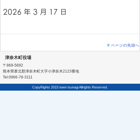
ページの先頭へ
津奈木町役場
〒869-5692
熊本県葦北郡津奈木町大字小津奈木2123番地
Tel:0966-78-3111
CopyRights 2015 town tsunagi Allrights Reserved.