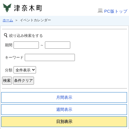
PC版トップ
ホーム
＞ イベントカレンダー
絞り込み検索をする
期間
～
キーワード
分類
月間表示
週間表示
日別表示